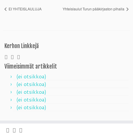
EI YHTEISLAULUJA
Yhteislaulut Turun pääkirjaston pihalla
Kerhon Linkkejä
Viimeisimmät artikkelit
(ei otsikkoa)
(ei otsikkoa)
(ei otsikkoa)
(ei otsikkoa)
(ei otsikkoa)