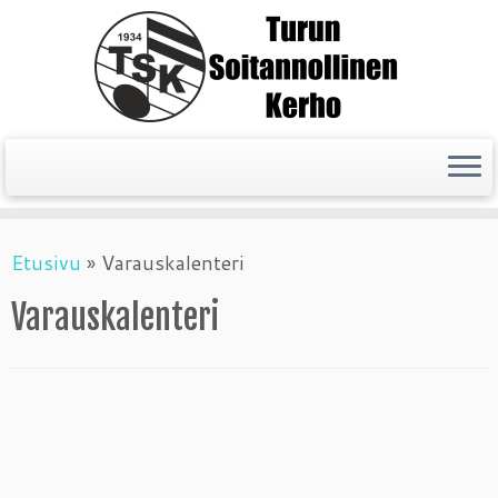
Skip
Etusivu
»
Varauskalenteri
to
content
Varauskalenteri