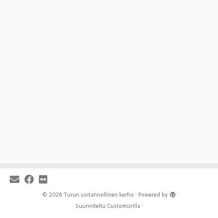
·
© 2026
Turun soitannollinen kerho
·
Powered by
·
Suunniteltu
Customizrilla
·