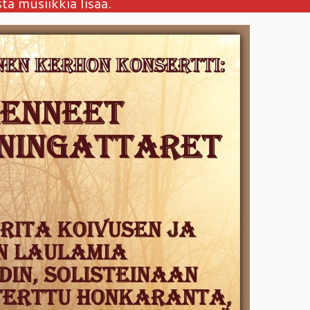
tä musiikkia lisää.