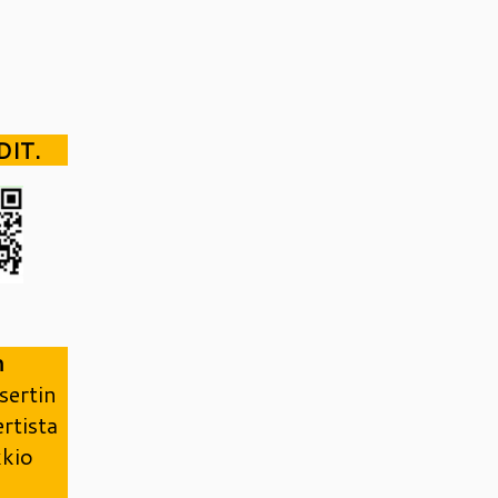
IT.
n
sertin
rtista
kkio