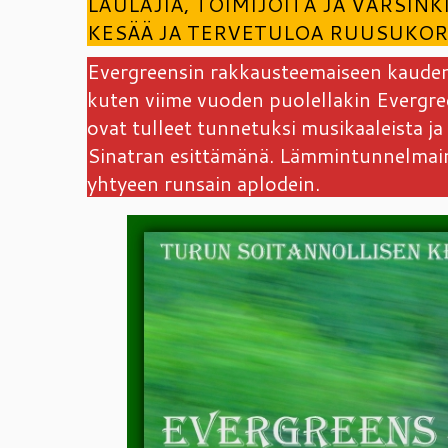
LAULAJIA, TOIMIJOITA JA VARSIN
KESÄÄ JA TERVETULOA RUUSUKOR
Evergreensin rakkausteemaiseen kauden
kuten viime vuoden puolellakin Evergree
ovat tulleet tunnetuksi musikaaleista
Sinatran esittämänä. Lämmintunnelmainen
yhtyeen runsain aplodein.