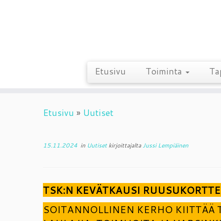
Etusivu
Toiminta
Ta
Skip
Etusivu
»
Uutiset
to
content
15.11.2024
in
Uutiset
kirjoittajalta
Jussi Lempiäinen
TSK:N KEVÄTKAUSI RUUSUKORTTEL
SOITANNOLLINEN KERHO KIITTÄÄ 