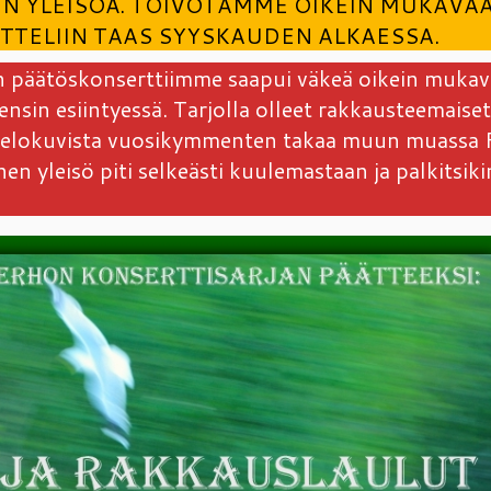
KIN YLEISÖÄ. TOIVOTAMME OIKEIN MUKAVA
TTELIIN TAAS SYYSKAUDEN ALKAESSA.
 päätöskonserttiimme saapui väkeä oikein mukava
nsin esiintyessä. Tarjolla olleet rakkausteemaiset
 ja elokuvista vuosikymmenten takaa muun muassa 
 yleisö piti selkeästi kuulemastaan ja palkitsiki