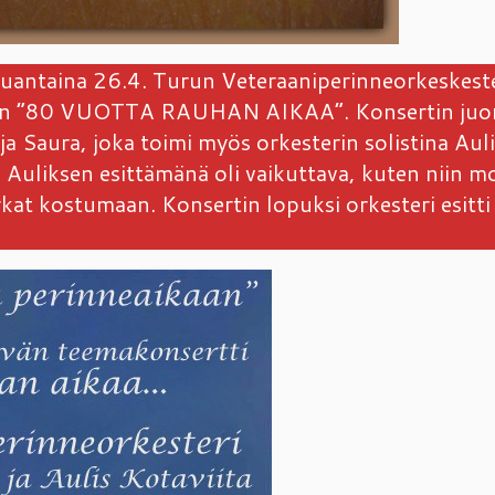
lauantaina 26.4. Turun Veteraaniperinneorkeskest
llaan ”80 VUOTTA RAUHAN AIKAA”. Konsertin juo
ja Saura, joka toimi myös orkesterin solistina Aul
 Auliksen esittämänä oli vaikuttava, kuten niin m
at kostumaan. Konsertin lopuksi orkesteri esitti