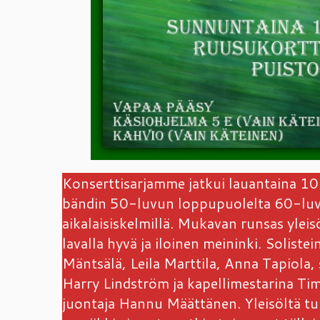
Konserttisarjamme jatkui lauantaina 10.
bändin 50-luvun loppupuolelta 60-luvun 
aikalaisiskelmillä. Mukavan runsas yleisö
lavalla hyvä ja iloinen meininki. Soliste
Mäntsälä, Leila Marttila, Anna Tapiola,
Harry Lindström ja kapellimestarina Ti
juontaja Hannu Määttänen. Yleisöltä tuli