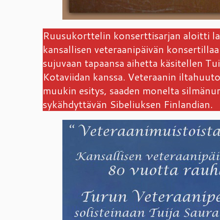
Ruusukorttelin konserttisarjan aloitti 
kansallisen veteraanipäivän konserti
sujuvaan tapaansa aihetta käsitellen Tui
Kotaviidan kanssa. Veteraanin iltahuuto
muukin esitys, saaden monelta silmänurk
sykähdyttävän Sibeliuksen Finlandian.