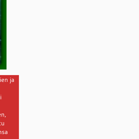
ien ja
i
en,
tu
nsa