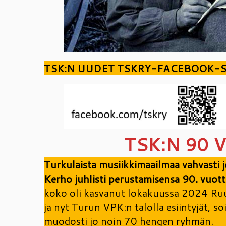
TSK:N UUDET TSKRY-FACEBOOK-S
TSK:N 90 
Turkulaista musiikkimaailmaa vahvasti
Kerho
juhlisti perustamisensa 90. vuott
koko oli kasvanut lokakuussa 2024 Ruus
ja nyt Turun VPK:n talolla esiintyjät, s
muodosti jo noin 70 hengen ryhmän.