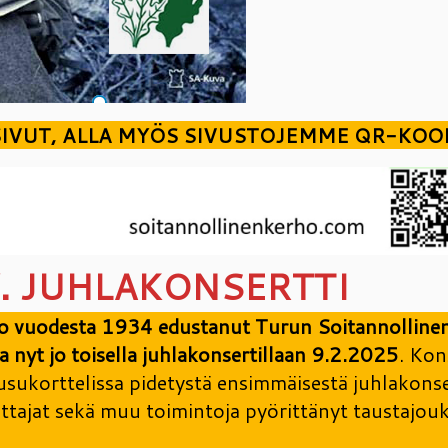
IVUT, ALLA MYÖS SIVUSTOJEMME QR-KOOD
V. JUHLAKONSERTTI
 jo vuodesta 1934 edustanut Turun Soitannolline
a nyt jo toisella juhlakonsertillaan 9.2.2025
. Kon
ukorttelissa pidetystä ensimmäisestä juhlakonse
oittajat sekä muu toimintoja pyörittänyt taustajou