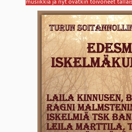
musiikkia ja nyt ovatkin toivoneet tällais