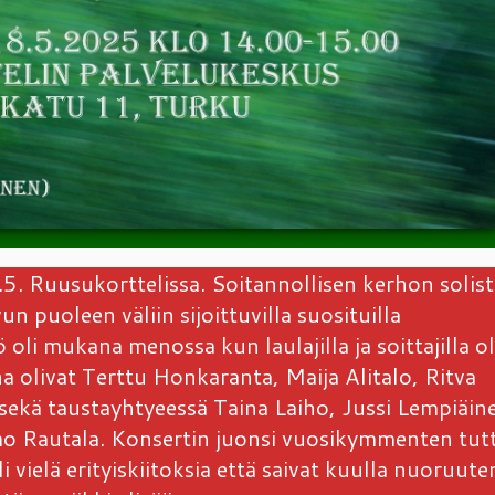
5. Ruusukorttelissa. Soitannollisen kerhon solist
puoleen väliin sijoittuvilla suosituilla
 oli mukana menossa kun laulajilla ja soittajilla ol
ina olivat Terttu Honkaranta, Maija Alitalo, Ritva
 sekä taustayhtyeessä Taina Laiho, Jussi Lempiäin
mo Rautala. Konsertin juonsi vuosikymmenten tut
 vielä erityiskiitoksia että saivat kuulla nuoruute