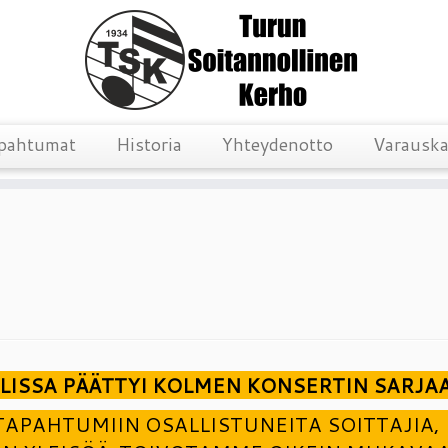
pahtumat
Historia
Yhteydenotto
Varauska
ISSA PÄÄTTYI KOLMEN KONSERTIN SARJA
TAPAHTUMIIN OSALLISTUNEITA SOITTAJIA,