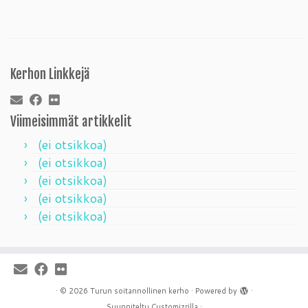
Kerhon Linkkejä
Viimeisimmät artikkelit
(ei otsikkoa)
(ei otsikkoa)
(ei otsikkoa)
(ei otsikkoa)
(ei otsikkoa)
·
© 2026
Turun soitannollinen kerho
·
Powered by
·
Suunniteltu
Customizrilla
·